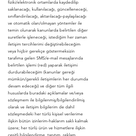
fiziki/elektronik ortamlarda kaydedilip
saklanacağı, kullanılacağı, güncelleneceği,
sınıflandırılacağı, aktarılacağı-paylaşılacağı
ve otomatik olan/olmayan yöntemler ile
temin olunarak kanunlarda belirtilen diğer
suretlerle işleneceği, istediğim her zaman
iletişim tercihlerimi değiştirebileceğim
veya hiçbir gerekçe göstermeksizin
tarafıma gelen SMS/e-mail mesajlarında
belirtilen işlemi (red) yaparak iletişimi
durdurabileceğim (kanunlar gereği
mümkün/gerekli iletişimlerin her durumda
devam edeceği) ve diğer tüm ilgili
hususlarda buradaki açıklamalar ve/veya
sözleşmem ile bilgilenmiş/bilgilendirilmiş
olarak ve iletişim bilgilerim de dahil
sözleşmedeki her türlü kişisel verilerime
ilişkin bütün izinlerim-haklarım saklı kalmak
üzere; her türlü ürün ve hizmetlere ilişkin
çeşitli bilgilendirme, tanıtım, reklam,