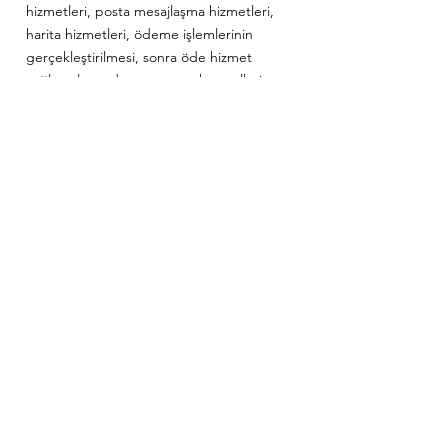
hizmetleri, posta mesajlaşma hizmetleri,
harita hizmetleri, ödeme işlemlerinin
gerçekleştirilmesi, sonra öde hizmet
sağlayıcıları, adres ve posta kontrolleri yer
alabilir.
Söz konusu üçüncü taraflar veri
işleyenlerimizdir ve kişisel verileri yalnızca
hizmetlerini sunmak için gerekli olduğu
ölçüde işleyebilirler. Veri işleyenlerimiz
sözleşmeye bağlı olarak bu tür bilgileri sıkı
gizlilik içinde ele almakla yükümlüdür.
Veri işleyenlerimizden bazıları Türkiye
dışında yer alabilir. Bunun sonucu olarak,
kişisel verilerinizi izninize bağlı olarak
Türkiye dışındaki ülkelerle
paylaşabileceğiz.
Yasal yükümlülüklere veya mahkeme veya
diğer yetkili yasal organların direktiflerine
uymak veya gizlilik bildirimimizi ve diğer