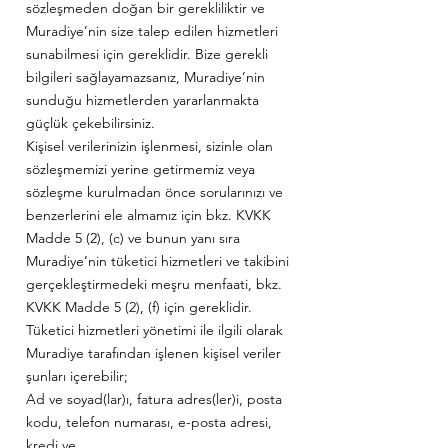
sözleşmeden doğan bir gerekliliktir ve
Muradiye’nin size talep edilen hizmetleri
sunabilmesi için gereklidir. Bize gerekli
bilgileri sağlayamazsanız, Muradiye’nin
sunduğu hizmetlerden yararlanmakta
güçlük çekebilirsiniz.
Kişisel verilerinizin işlenmesi, sizinle olan
sözleşmemizi yerine getirmemiz veya
sözleşme kurulmadan önce sorularınızı ve
benzerlerini ele almamız için bkz. KVKK
Madde 5 (2), (c) ve bunun yanı sıra
Muradiye’nin tüketici hizmetleri ve takibini
gerçekleştirmedeki meşru menfaati, bkz.
KVKK Madde 5 (2), (f) için gereklidir.
Tüketici hizmetleri yönetimi ile ilgili olarak
Muradiye tarafından işlenen kişisel veriler
şunları içerebilir;
Ad ve soyad(lar)ı, fatura adres(ler)i, posta
kodu, telefon numarası, e-posta adresi,
kredi ve